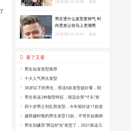
2018-06-24 15:38
阅读
了
213
男生烫什么发型更帅气 时
尚烫发让你马上变潮男
2018-09-23 14:54
阅读
214
看了又看
男生短发造型推荐
十大人气男生发型
30岁以下的男生，剪这6款发型超好看，阳
光又帅气
男生有这2种脸型特征，很适合剪“寸头”发
型，阳光又帅气
四十岁男士别乱剪发型，今年留好这11款造
型，成熟帅气不显老
越剪越时髦的男生发型12款，不管长短都帅
气，干净显精神
男生别嫌弃“两边铲光”发型了，2021留这几