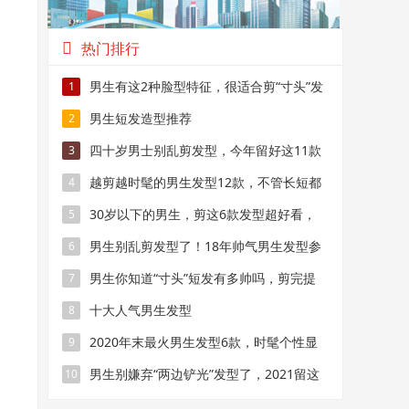
热门排行
男生有这2种脸型特征，很适合剪“寸头”发
1
型，阳光又帅气
男生短发造型推荐
2
四十岁男士别乱剪发型，今年留好这11款
3
造型，成熟帅气不显老
越剪越时髦的男生发型12款，不管长短都
4
帅气，干净显精神
30岁以下的男生，剪这6款发型超好看，
5
阳光又帅气
男生别乱剪发型了！18年帅气男生发型参
6
考
男生你知道“寸头”短发有多帅吗，剪完提
7
升颜值
十大人气男生发型
8
2020年末最火男生发型6款，时髦个性显
9
帅气，狼尾头值得尝试
男生别嫌弃“两边铲光”发型了，2021留这
10
几款造型，干净帅气