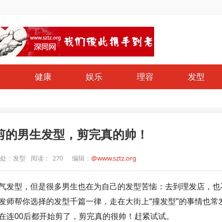
哥
健康
娱乐
理容
发型
！
剪的男生发型，剪完真的帅！
处：发型
阅读：
270
编辑：
@www.sztz.org
气发型，但是很多男生也在为自己的发型苦恼：去到理发店，也
发师帮你选择的发型千篇一律，走在大街上“撞发型”的事情也常
在连00后都开始剪了，剪完真的很帅！赶紧试试。