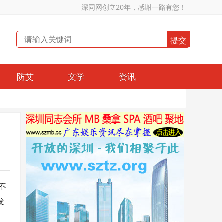
深同网创立20年，感谢一路有您！
防艾
文学
资讯
不
发