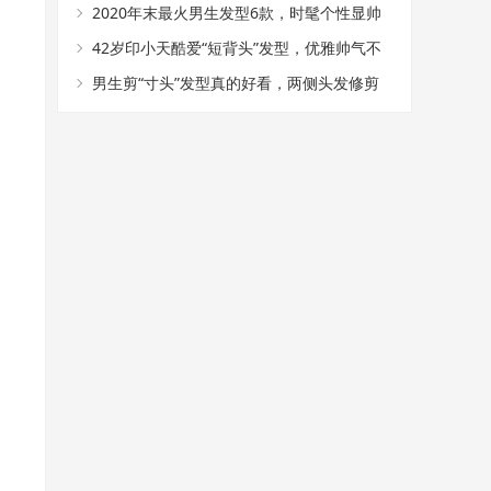
款造型，干净帅气
2020年末最火男生发型6款，时髦个性显帅
气，狼尾头值得尝试
42岁印小天酷爱“短背头”发型，优雅帅气不
油腻，冲进追光哥哥
男生剪“寸头”发型真的好看，两侧头发修剪
干净，阳光帅气有魅力