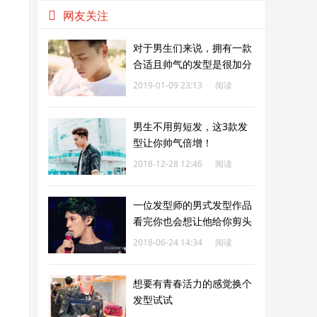
网友关注
对于男生们来说，拥有一款
合适且帅气的发型是很加分
的事！
2019-01-09 23:13
阅读
210
男生不用剪短发，这3款发
型让你帅气倍增！
2018-12-28 12:46
阅读
212
一位发型师的男式发型作品
看完你也会想让他给你剪头
2018-06-24 14:34
阅读
213
想要有青春活力的感觉换个
发型试试