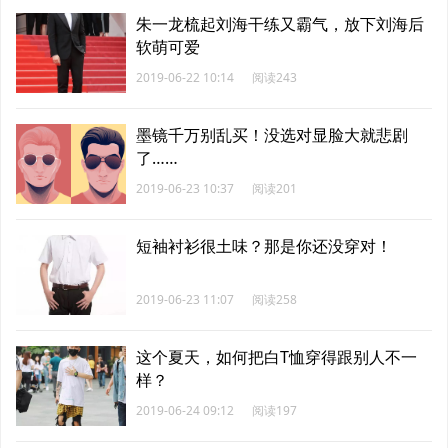
朱一龙梳起刘海干练又霸气，放下刘海后
软萌可爱
2019-06-22 10:14
阅读243
墨镜千万别乱买！没选对显脸大就悲剧
了……
2019-06-23 10:37
阅读201
短袖衬衫很土味？那是你还没穿对！
2019-06-23 11:07
阅读258
这个夏天，如何把白T恤穿得跟别人不一
样？
2019-06-24 09:12
阅读197