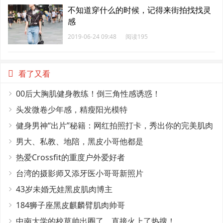
不知道穿什么的时候，记得来街拍找找灵
感
2019-06-24 09:48
阅读195
看了又看
00后大胸肌健身教练！倒三角性感诱惑！
头发微卷少年感，精瘦阳光模特
健身男神“出片”秘籍：网红拍照打卡，秀出你的完美肌肉
线条！
男大、私教、地陪，黑皮小哥他都是
热爱Crossfit的重度户外爱好者
台湾的摄影师又添牙医小哥哥新照片
43岁未婚无娃黑皮肌肉博主
184狮子座黑皮麒麟臂肌肉帅哥
中南大学的校草帅出圈了。直接火上了热搜！