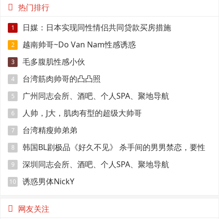
热门排行
日媒：日本实现同性情侣共同贷款买房措施
1
越南帅哥~Do Van Nam性感诱惑
2
毛多腹肌性感小伙
3
台湾筋肉帅哥的凸凸照
4
广州同志会所、酒吧、个人SPA、聚地导航
5
人帅，J大，肌肉有型的超级大帅哥
6
台湾精瘦帅弟弟
7
韩国BL剧极品《好久不见》 杀手间的男男禁恋，要性
8
命还是爱情？
深圳同志会所、酒吧、个人SPA、聚地导航
9
诱惑男体NickY
10
网友关注