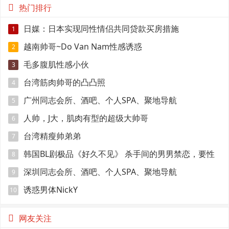
热门排行
日媒：日本实现同性情侣共同贷款买房措施
1
越南帅哥~Do Van Nam性感诱惑
2
毛多腹肌性感小伙
3
台湾筋肉帅哥的凸凸照
4
广州同志会所、酒吧、个人SPA、聚地导航
5
人帅，J大，肌肉有型的超级大帅哥
6
台湾精瘦帅弟弟
7
韩国BL剧极品《好久不见》 杀手间的男男禁恋，要性
8
命还是爱情？
深圳同志会所、酒吧、个人SPA、聚地导航
9
诱惑男体NickY
10
网友关注