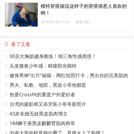
模特穿搭据说这样子的穿搭很惹人喜欢的
哟！
2018-03-09 15:55
阅读198
看了又看
00后大胸肌健身教练！倒三角性感诱惑！
头发微卷少年感，精瘦阳光模特
健身男神“出片”秘籍：网红拍照打卡，秀出你的完美肌肉
线条！
男大、私教、地陪，黑皮小哥他都是
热爱Crossfit的重度户外爱好者
台湾的摄影师又添牙医小哥哥新照片
43岁未婚无娃黑皮肌肉博主
184狮子座黑皮麒麟臂肌肉帅哥
中南大学的校草帅出圈了。直接火上了热搜！