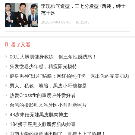
李现帅气造型，三七分发型+西装，绅士
范十足
2020-04-04 09:46
阅读343
看了又看
00后大胸肌健身教练！倒三角性感诱惑！
头发微卷少年感，精瘦阳光模特
健身男神“出片”秘籍：网红拍照打卡，秀出你的完美肌肉
线条！
男大、私教、地陪，黑皮小哥他都是
热爱Crossfit的重度户外爱好者
台湾的摄影师又添牙医小哥哥新照片
43岁未婚无娃黑皮肌肉博主
184狮子座黑皮麒麟臂肌肉帅哥
中南大学的校草帅出圈了。直接火上了热搜！