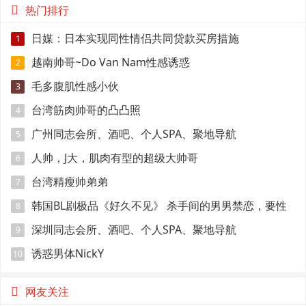
热门排行
日媒：日本实现同性情侣共同贷款买房措施
1
越南帅哥~Do Van Nam性感诱惑
2
毛多腹肌性感小伙
3
台湾筋肉帅哥的凸凸照
4
广州同志会所、酒吧、个人SPA、聚地导航
5
人帅，J大，肌肉有型的超级大帅哥
6
台湾精瘦帅弟弟
7
韩国BL剧极品《好久不见》 杀手间的男男禁恋，要性
8
命还是爱情？
深圳同志会所、酒吧、个人SPA、聚地导航
9
诱惑男体NickY
10
网友关注