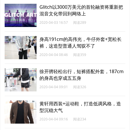
Glitch以3000万美元的首轮融资将重新把
混音文化带回到网络上
2020-04-03 16:57
阅读289
身高191cm的高伟光，牛仔外套+宽松长
裤，这造型普通人驾驭不了
2020-04-04 08:46
阅读359
徐开骋轻松出行，短裤搭配外套，187cm
的身高也穿成五五身
2020-04-04 09:01
阅读326
黄轩用西装+运动鞋，打造低调风格，造
型沉稳大气
2020-04-04 09:16
阅读234